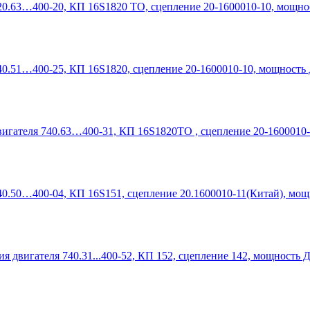
20.63…400-20, КП 16S1820 ТО, сцепление 20-1600010-10, мощнос
40.51…400-25, КП 16S1820, сцепление 20-1600010-10, мощность 
вигателя 740.63…400-31, КП 16S1820TO , сцепление 20-1600010-
40.50…400-04, КП 16S151, сцепление 20.1600010-11(Китай), мощ
я двигателя 740.31...400-52, КП 152, сцепление 142, мощность Д