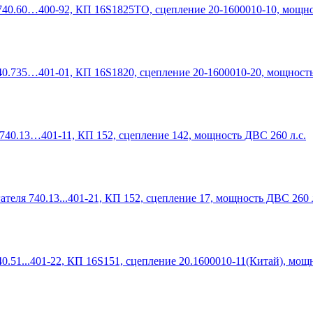
740.60…400-92, КП 16S1825TO, сцепление 20-1600010-10, мощно
40.735…401-01, КП 16S1820, сцепление 20-1600010-20, мощность
740.13…401-11, КП 152, сцепление 142, мощность ДВС 260 л.с.
теля 740.13...401-21, КП 152, сцепление 17, мощность ДВС 260 л
0.51...401-22, КП 16S151, сцепление 20.1600010-11(Китай), мощ