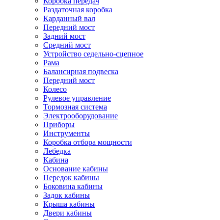
Коробка передач
Раздаточная коробка
Карданный вал
Передний мост
Задний мост
Cредний мост
Устройство седельно-сцепное
Рама
Балансирная подвеска
Передний мост
Колесо
Рулевое управление
Тормозная система
Электрооборудование
Приборы
Инструменты
Коробка отбора мощности
Лебедка
Кабина
Основание кабины
Передок кабины
Боковина кабины
Задок кабины
Крыша кабины
Двери кабины