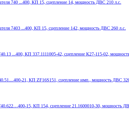
еля 740 ...400, КП 15, сцепление 14, мощность ДВС 210 л.с.
еля 7403 ...400, КП 15, сцепление 142, мощность ДВС 260 л.с.
0.13 ...400, КП 337.1111005-42, сцепление К27-115-02, мощност
0.51....400-21, КП ZF16S151, сцепление имп., мощность ДВС 320
740.622…400-15, КП 154, сцепление 21.1600010-30, мощность ДВС